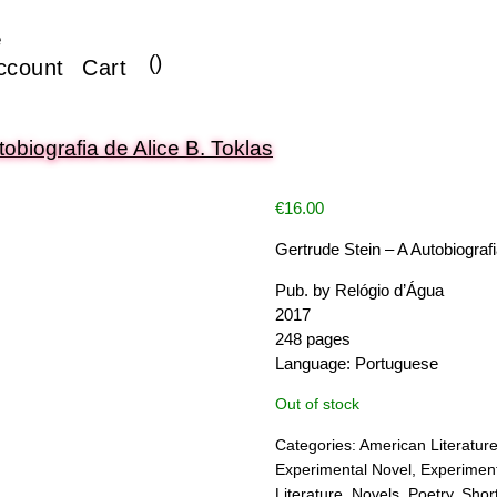
e
(
)
ccount
Cart
tobiografia de Alice B. Toklas
€
16.00
Gertrude Stein – A Autobiografi
Pub. by Relógio d’Água
2017
248 pages
Language: Portuguese
Out of stock
Categories:
American Literatur
Experimental Novel
,
Experiment
Literature
,
Novels
,
Poetry
,
Shor