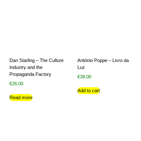
Dan Starling – The Culture
António Poppe – Livro da
Industry and the
Luz
Propaganda Factory
€
38.00
€
26.00
Add to cart
Read more