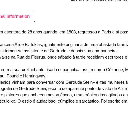
nal information
m escritora de 28 anos quando, em 1903, regressou a Paris e aí pas
ancesa Alice B. Toklas, igualmente originária de uma abastada família
s tornou-se assistente de Gertrude e depois sua companheira.
va-se na Rua de Fleurus, onde sábado à tarde recebiam escritores e 
e, com a sua «relinchante risada espanhola», assim como Cézanne, M
cteau, Pound e Hemingway.
 génios vinham para conversar com Gertrude Stein» e «as mulheres 
iografia de Gertrude Stein, escrito do aparente ponto de vista de Alice
s e pintores que conheceu nessa época, uma crónica dos agitados anos 
culo xx. O estilo é audacioso, cúmplice e sarcástico. Foi escrito