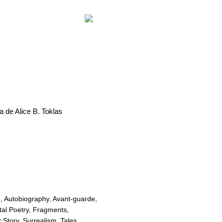
a de Alice B. Toklas
e
,
Autobiography
,
Avant-guarde
,
al Poetry
,
Fragments
,
t Story
,
Surrealism
,
Tales