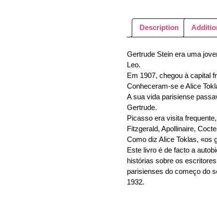
Description
Additio
Gertrude Stein era uma jove
Leo.
Em 1907, chegou à capital fr
Conheceram-se e Alice Tokla
A sua vida parisiense passa
Gertrude.
Picasso era visita frequent
Fitzgerald, Apollinaire, Co
Como diz Alice Toklas, «os
Este livro é de facto a autob
histórias sobre os escritore
parisienses do começo do sé
1932.