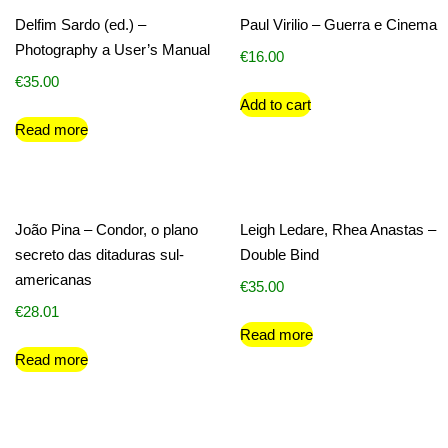
Delfim Sardo (ed.) –
Paul Virilio – Guerra e Cinema
Photography a User’s Manual
€
16.00
€
35.00
Add to cart
Read more
João Pina – Condor, o plano
Leigh Ledare, Rhea Anastas –
secreto das ditaduras sul-
Double Bind
americanas
€
35.00
€
28.01
Read more
Read more