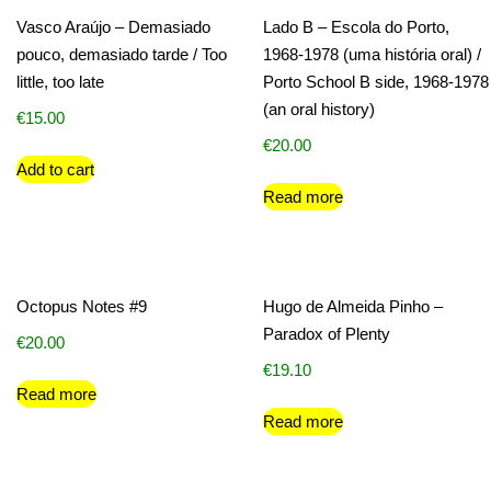
Vasco Araújo – Demasiado
Lado B – Escola do Porto,
pouco, demasiado tarde / Too
1968-1978 (uma história oral) /
little, too late
Porto School B side, 1968-1978
(an oral history)
€
15.00
€
20.00
Add to cart
Read more
Octopus Notes #9
Hugo de Almeida Pinho –
Paradox of Plenty
€
20.00
€
19.10
Read more
Read more