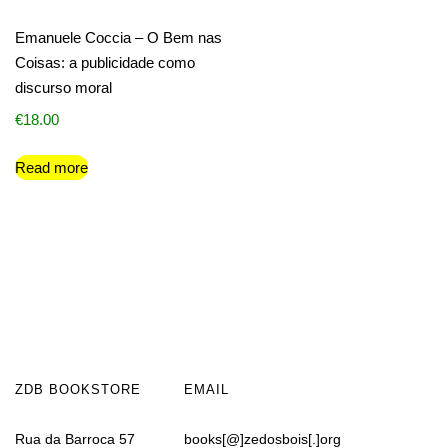
Emanuele Coccia – O Bem nas
Coisas: a publicidade como
discurso moral
€
18.00
Read more
ZDB BOOKSTORE
EMAIL
Rua da Barroca 57
books[@]zedosbois[.]org