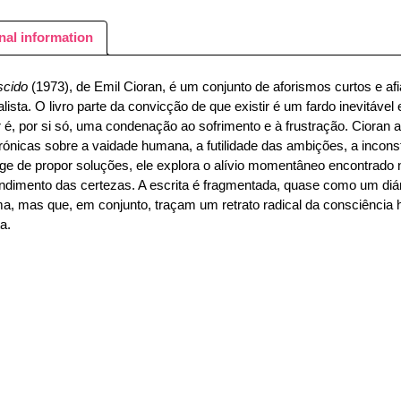
nal information
scido
(1973), de Emil Cioran, é um conjunto de aforismos curtos e 
talista. O livro parte da convicção de que existir é um fardo inevitáve
 é, por si só, uma condenação ao sofrimento e à frustração. Cioran al
rónicas sobre a vaidade humana, a futilidade das ambições, a incons
onge de propor soluções, ele explora o alívio momentâneo encontrado
ndimento das certezas. A escrita é fragmentada, quase como um di
, mas que, em conjunto, traçam um retrato radical da consciência h
a.