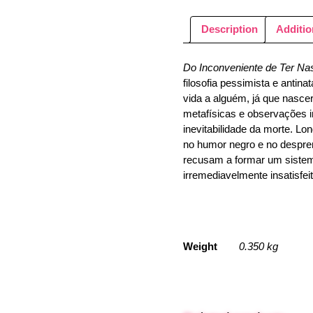
Description
Additio
Do Inconveniente de Ter Na
filosofia pessimista e antina
vida a alguém, já que nascer
metafísicas e observações i
inevitabilidade da morte. L
no humor negro e no despre
recusam a formar um sistema
irremediavelmente insatisfeit
Weight
0.350 kg