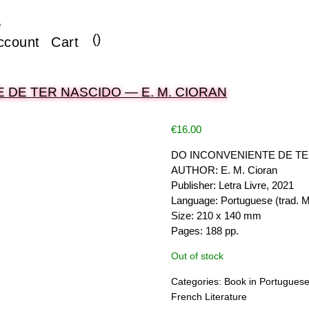
e
(
)
ccount
Cart
 DE TER NASCIDO — E. M. CIORAN
€
16.00
DO INCONVENIENTE DE T
AUTHOR: E. M. Cioran
Publisher: Letra Livre, 2021
Language: Portuguese (trad. M
Size: 210 x 140 mm
Pages: 188 pp.
Out of stock
Categories:
Book in Portugues
French Literature