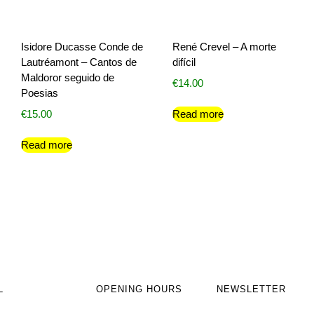
Isidore Ducasse Conde de
René Crevel – A morte
Lautréamont – Cantos de
difícil
Maldoror seguido de
€
14.00
Poesias
€
15.00
Read more
Read more
L
OPENING HOURS
NEWSLETTER