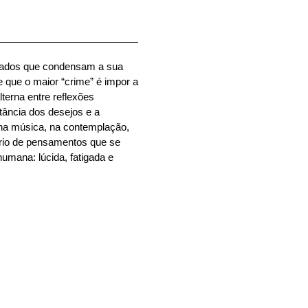
afiados que condensam a sua
l e que o maior “crime” é impor a
terna entre reflexões
tância dos desejos e a
 na música, na contemplação,
ário de pensamentos que se
umana: lúcida, fatigada e