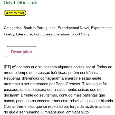
Only 1 left in stock
PAPA-
Add to cart
CRENCOS:
CONTOS
Categories:
Book in Portuguese
,
Experimental Novel
,
Experimental
—
Poetry
,
Literature
,
Portuguese Literature
,
Short Story
Guilherme
G.
Oliveira
Description
quantity
[PT] «Sabemos que se passam algumas coisas por aí. Todas ao
mesmo tempo sem cessar. Idênticas, porém contrárias.
Pequenas diferenças começaram a emergir e estão neste
momento a ser rastreadas por Papa-Crencos. TUdo o que foi
passado, que acontecerá continuadamente, coisas que se
declaram à frente do seu tempo, contudo mais bafientas que
nunca, podendo-as encontrar nas entrelinhas de qualquer história.
Coisas tremendas que se repetirão por força da razão irracional
do que é ser humano. Omniabsurdo, omniabsoluto,