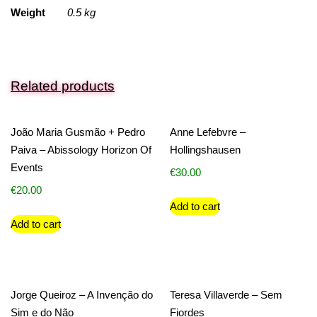
Weight
0.5 kg
Related products
João Maria Gusmão + Pedro
Anne Lefebvre –
Paiva – Abissology Horizon Of
Hollingshausen
Events
€
30.00
€
20.00
Add to cart
Add to cart
Jorge Queiroz – A Invenção do
Teresa Villaverde – Sem
Sim e do Não
Fiordes