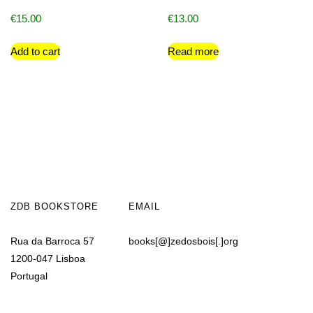
€
15.00
€
13.00
Add to cart
Read more
ZDB BOOKSTORE
EMAIL
Rua da Barroca 57
books[@]zedosbois[.]org
1200-047 Lisboa
Portugal