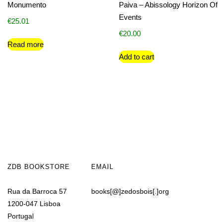
Monumento
Paiva – Abissology Horizon Of
Events
€
25.01
€
20.00
Read more
Add to cart
ZDB BOOKSTORE
EMAIL
Rua da Barroca 57
books[@]zedosbois[.]org
1200-047 Lisboa
Portugal