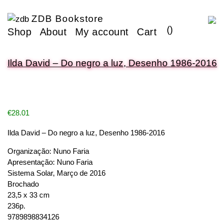
ZDB Bookstore
(
)
Shop
About
My account
Cart
Ilda David – Do negro a luz, Desenho 1986-2016
€
28.01
Ilda David – Do negro a luz, Desenho 1986-2016
Organização: Nuno Faria
Apresentação: Nuno Faria
Sistema Solar, Março de 2016
Brochado
23,5 x 33 cm
236p.
9789898834126