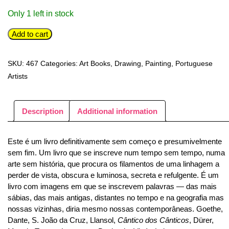
Only 1 left in stock
Ilda
Add to cart
David
-
SKU:
467
Categories:
Art Books
,
Drawing
,
Painting
,
Portuguese
Do
Artists
negro
a
luz,
Description
Additional information
Desenho
1986-
Este é um livro definitivamente sem começo e presumivelmente
2016
sem fim. Um livro que se inscreve num tempo sem tempo, numa
quantity
arte sem história, que procura os filamentos de uma linhagem a
perder de vista, obscura e luminosa, secreta e refulgente. É um
livro com imagens em que se inscrevem palavras — das mais
sábias, das mais antigas, distantes no tempo e na geografia mas
nossas vizinhas, diria mesmo nossas contemporâneas. Goethe,
Dante, S. João da Cruz, Llansol,
Cântico dos Cânticos
, Dürer,