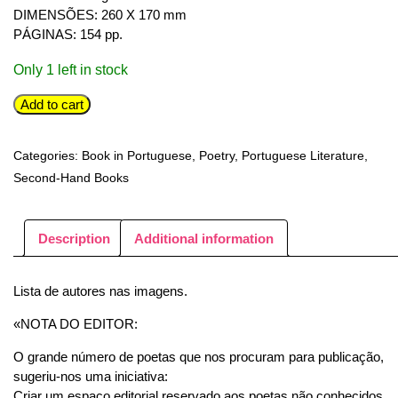
DIMENSÕES: 260 X 170 mm
PÁGINAS: 154 pp.
Only 1 left in stock
ANUÁRIO
Add to cart
DE
POESIA
Categories:
Book in Portuguese
,
Poetry
,
Portuguese Literature
,
-
Second-Hand Books
AUTORES
NÃO
PUBLICADOS
Description
Additional information
-
1984
Lista de autores nas imagens.
quantity
«NOTA DO EDITOR:
O grande número de poetas que nos procuram para publicação,
sugeriu-nos uma iniciativa:
Criar um espaço editorial reservado aos poetas não conhecidos.