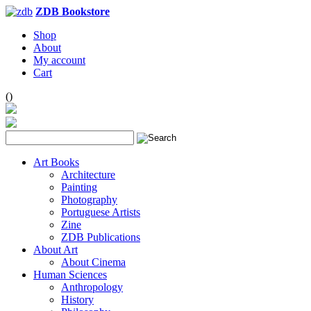
ZDB Bookstore
Shop
About
My account
Cart
(
)
Art Books
Architecture
Painting
Photography
Portuguese Artists
Zine
ZDB Publications
About Art
About Cinema
Human Sciences
Anthropology
History