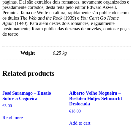
páginas. Daí são extraídos dois romances, novamente organizados e
pesadamente cortados, desta feita pelo editor Edward Aswell.
Perante a fama de Wolfe na altura, rapidamente são publicados com
os títulos
The Web and the Rock
(1939) e
You Can’t Go Home
Again
(1940). Para além destes dois romances, e igualmente
postumamente, foram publicadas dezenas de novelas, contos e peças
de teatro.
Weight
0.25 kg
Related products
José Saramago – Ensaio
Alberto Velho Nogueira –
Sobre a Cegueira
Besloten Hofjes Sehnsucht
Desfocada
€
5.00
€
18.00
Read more
Add to cart