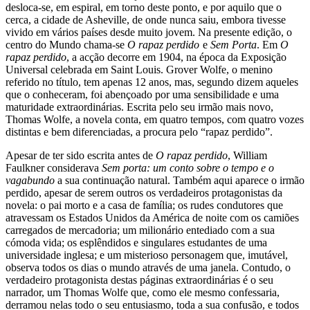
desloca-se, em espiral, em torno deste ponto, e por aquilo que o
cerca, a cidade de Asheville, de onde nunca saiu, embora tivesse
vivido em vários países desde muito jovem. Na presente edição, o
centro do Mundo chama-se
O rapaz perdido
e
Sem Porta
. Em
O
rapaz perdido
, a acção decorre em 1904, na época da Exposição
Universal celebrada em Saint Louis. Grover Wolfe, o menino
referido no título, tem apenas 12 anos, mas, segundo dizem aqueles
que o conheceram, foi abençoado por uma sensibilidade e uma
maturidade extraordinárias. Escrita pelo seu irmão mais novo,
Thomas Wolfe, a novela conta, em quatro tempos, com quatro vozes
distintas e bem diferenciadas, a procura pelo “rapaz perdido”.
Apesar de ter sido escrita antes de
O rapaz perdido
, William
Faulkner considerava
Sem porta: um conto sobre o tempo e o
vagabundo
a sua continuação natural. Também aqui aparece o irmão
perdido, apesar de serem outros os verdadeiros protagonistas da
novela: o pai morto e a casa de família; os rudes condutores que
atravessam os Estados Unidos da América de noite com os camiões
carregados de mercadoria; um milionário entediado com a sua
cómoda vida; os esplêndidos e singulares estudantes de uma
universidade inglesa; e um misterioso personagem que, imutável,
observa todos os dias o mundo através de uma janela. Contudo, o
verdadeiro protagonista destas páginas extraordinárias é o seu
narrador, um Thomas Wolfe que, como ele mesmo confessaria,
derramou nelas todo o seu entusiasmo, toda a sua confusão, e todos