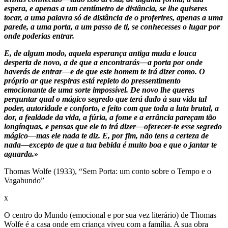
espera, e apenas a um centímetro de distância, se lhe quiseres
tocar, a uma palavra só de distância de o proferires, apenas a uma
parede, a uma porta, a um passo de ti, se conhecesses o lugar por
onde poderias entrar.
E, de algum modo, aquela esperança antiga muda e louca
desperta de novo, a de que a encontrarás—a porta por onde
haverás de entrar—e de que este homem te irá dizer como. O
próprio ar que respiras está repleto do pressentimento
emocionante de uma sorte impossível. De novo lhe queres
perguntar qual o mágico segredo que terá dado à sua vida tal
poder, autoridade e conforto, e feito com que toda a luta brutal, a
dor, a fealdade da vida, a fúria, a fome e a errância pareçam tão
longínquas, e pensas que ele to irá dizer—oferecer-te esse segredo
mágico—mas ele nada te diz. E, por fim, não tens a certeza de
nada—excepto de que a tua bebida é muito boa e que o jantar te
aguarda.
»
Thomas Wolfe (1933), “Sem Porta: um conto sobre o Tempo e o
Vagabundo”
x
O centro do Mundo (emocional e por sua vez literário) de Thomas
Wolfe é a casa onde em criança viveu com a família. A sua obra