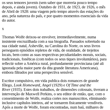
os seus temores juvenis (sem saber que morreria pouco tempo
depois, e ainda jovem). Outubro de 1931, de 1923, de 1926, o mês
de Abril de 1928: uma viagem pelo tempo através das estações do
ano, pela natureza do país, e por quatro momentos essenciais da vida
do autor.
x
Thomas Wolfe deixou-se envolver, irremediavelmente, numa
insistente encruzilhada com a sua biografia. Passados sobretudo na
sua cidade natal, Asheville, na Carolina do Norte, os seus livros
perseguem episódios repletos de vida, de oralidade, de trejeitos
locais, bem como as suas respectivas peculiaridades morais, sociais,
tradicionais, fonéticas (com todos os seus tiques involuntários), para
reflectir sobre a América rural, profundamente provinciana (até ali
ignorada pela maior parte da dita grande literatura Americana),
embora filtrados por uma perspectiva sensível.
Escritor compulsivo, em vida publica dois romances de grande
fôlego,
Look Homeward, Angel
(1929) e
Of Time and the
River
(1935). Estes dois trabalhos, de dimensões colossais, tiveram a
intervenção de Maxwell Perkins, o seu editor de então, que, com o
consentimento de Wolfe, realiza cortes nos manuscritos, eliminando
inclusive capítulos inteiros, até se tornarem fisicamente vendíveis.
Após a morte de Wolfe, foram encontradas, num baú, milhares de