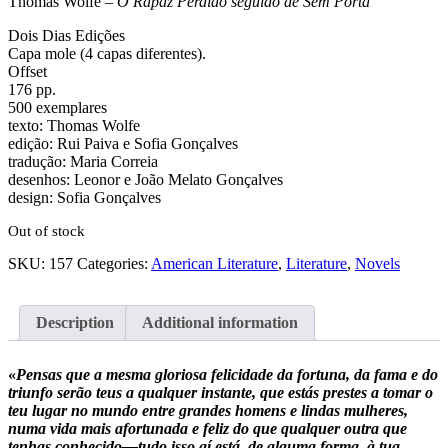
Thomas Wolfe –
O Rapaz Perdido seguido de Sem Porta
Dois Dias Edições
Capa mole (4 capas diferentes).
Offset
176 pp.
500 exemplares
texto: Thomas Wolfe
edição: Rui Paiva e Sofia Gonçalves
tradução: Maria Correia
desenhos: Leonor e João Melato Gonçalves
design: Sofia Gonçalves
Out of stock
SKU:
157
Categories:
American Literature
,
Literature
,
Novels
Description
Additional information
«
Pensas que a mesma gloriosa felicidade da fortuna, da fama e do
triunfo serão teus a qualquer instante, que estás prestes a tomar o
teu lugar no mundo entre grandes homens e lindas mulheres,
numa vida mais afortunada e feliz do que qualquer outra que
tenhas conhecido—tudo isso aí está, de alguma forma, à tua