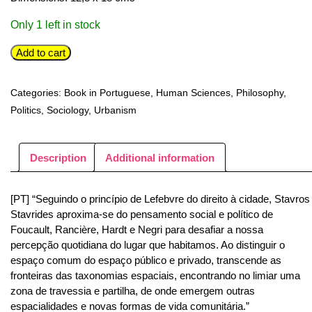
Only 1 left in stock
Stavros
Add to cart
Stavrides
-
Categories:
Book in Portuguese
,
Human Sciences
,
Philosophy
,
Espaço
Politics
,
Sociology
,
Urbanism
Comum:
A
Cidade
Description
Additional information
como
Obra
[PT] “Seguindo o princípio de Lefebvre do direito à cidade, Stavros
Colectiva
Stavrides aproxima-se do pensamento social e político de
quantity
Foucault, Rancière, Hardt e Negri para desafiar a nossa
percepção quotidiana do lugar que habitamos. Ao distinguir o
espaço comum do espaço público e privado, transcende as
fronteiras das taxonomias espaciais, encontrando no limiar uma
zona de travessia e partilha, de onde emergem outras
espacialidades e novas formas de vida comunitária.”