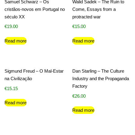
Samuel Schwarz – Os
Walid Sadek – The Ruin to
cristãos-novos em Portugal no
Come, Essays from a
século XX
protracted war
€
19.00
€
15.00
Read more
Read more
Sigmund Freud – O Mal-Estar
Dan Starling – The Culture
na Civilização
Industry and the Propaganda
Factory
€
15.15
€
26.00
Read more
Read more