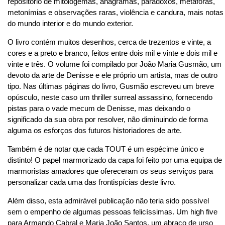
repositório de mitologemas, anagramas, paradoxos, metáforas,
metonímias e observações raras, violência e candura, mais notas
do mundo interior e do mundo exterior.
O livro contém muitos desenhos, cerca de trezentos e vinte, a
cores e a preto e branco, feitos entre dois mil e vinte e dois mil e
vinte e três. O volume foi compilado por João Maria Gusmão, um
devoto da arte de Denisse e ele próprio um artista, mas de outro
tipo. Nas últimas páginas do livro, Gusmão escreveu um breve
opúsculo, neste caso um thriller surreal assassino, fornecendo
pistas para o vade mecum de Denisse, mas deixando o
significado da sua obra por resolver, não diminuindo de forma
alguma os esforços dos futuros historiadores de arte.
Também é de notar que cada TOUT é um espécime único e
distinto! O papel marmorizado da capa foi feito por uma equipa de
marmoristas amadores que ofereceram os seus serviços para
personalizar cada uma das frontispícias deste livro.
Além disso, esta admirável publicação não teria sido possível
sem o empenho de algumas pessoas felicíssimas. Um high five
para Armando Cabral e Maria João Santos, um abraço de urso