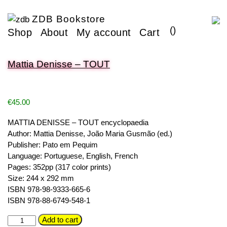
ZDB Bookstore
(
)
Shop
About
My account
Cart
Mattia Denisse – TOUT
€
45.00
MATTIA DENISSE – TOUT encyclopaedia
Author: Mattia Denisse, João Maria Gusmão (ed.)
Publisher: Pato em Pequim
Language: Portuguese, English, French
Pages: 352pp (317 color prints)
Size: 244 x 292 mm
ISBN 978-98-9333-665-6
ISBN 978-88-6749-548-1
Mattia
Add to cart